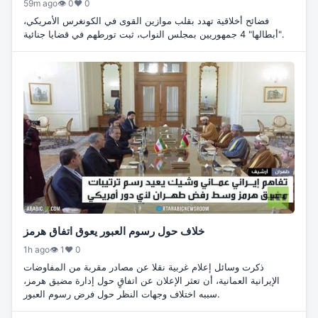
59m ago
👁 0
♥ 0
فضائح أخلاقية تهدد بقلب موازين القوى في الكونغرس الأمريكي،
"أبطالها" 4 جمهوريين بمجلس النواب، ثبت تورطهم في قضايا جنائية.
خلاف حول رسوم العبور يعوق اتفاق هرمز
1h ago
👁 1
♥ 0
ذكرت وسائل إعلام غربية نقلا عن مصادر مقربة من المفاوضات
الإيرانية العمانية، أن تعثر الإعلان عن اتفاقٍ حول إدارة مضيق هرمز،
سببه اختلاف وجهات النظر حول فرض رسوم العبور.