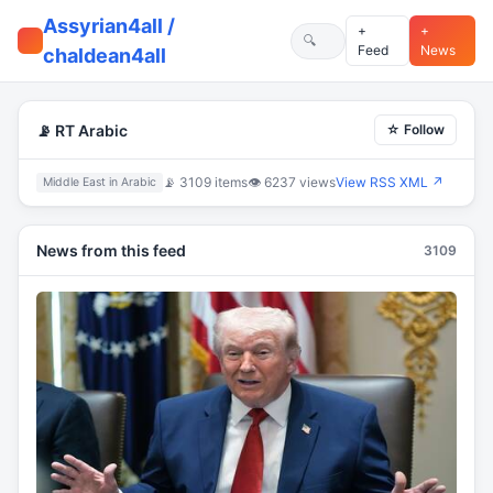
Assyrian4all /
+
+
Feed
News
chaldean4all
📡 RT Arabic
☆ Follow
📡 3109 items
👁 6237 views
View RSS XML ↗
Middle East in Arabic
News from this feed
3109